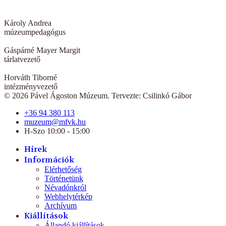
Károly Andrea
múzeumpedagógus
Gáspárné Mayer Margit
tárlatvezető
Horváth Tiborné
intézményvezető
© 2026 Pável Ágoston Múzeum. Tervezte: Csilinkó Gábor
+36 94 380 113
muzeum@mfvk.hu
H-Szo 10:00 - 15:00
Hírek
Információk
Elérhetőség
Történetünk
Névadónkról
Webhelytérkép
Archívum
Kiállítások
Állandó kiállítások