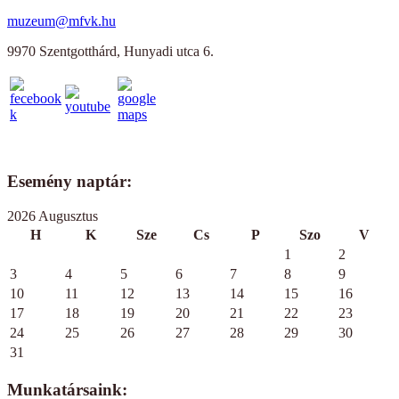
muzeum@mfvk.hu
9970 Szentgotthárd, Hunyadi utca 6.
Esemény naptár:
2026 Augusztus
H
K
Sze
Cs
P
Szo
V
1
2
3
4
5
6
7
8
9
10
11
12
13
14
15
16
17
18
19
20
21
22
23
24
25
26
27
28
29
30
31
Munkatársaink: