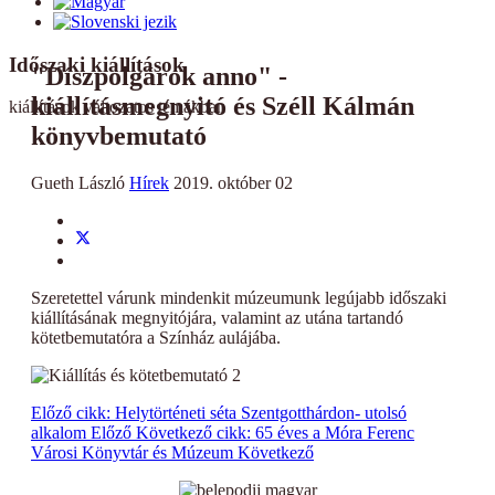
Időszaki kiállítások
"Díszpolgárok anno" -
kiállításmegnyitó és Széll Kálmán
kiállítások változatos témákban
könyvbemutató
Gueth László
Hírek
2019. október 02
Szeretettel várunk mindenkit múzeumunk legújabb időszaki
kiállításának megnyitójára, valamint az utána tartandó
kötetbemutatóra a Színház aulájába.
Előző cikk: Helytörténeti séta Szentgotthárdon- utolsó
alkalom
Előző
Következő cikk: 65 éves a Móra Ferenc
Városi Könyvtár és Múzeum
Következő