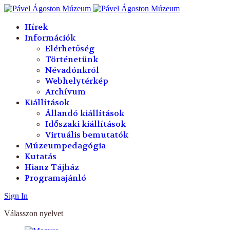
év
hónap
év
hónap
Hírek
Információk
Elérhetőség
Történetünk
Névadónkról
Webhelytérkép
Archívum
Kiállítások
Állandó kiállítások
Időszaki kiállítások
Virtuális bemutatók
Múzeumpedagógia
Kutatás
Hianz Tájház
Programajánló
Sign In
Válasszon nyelvet