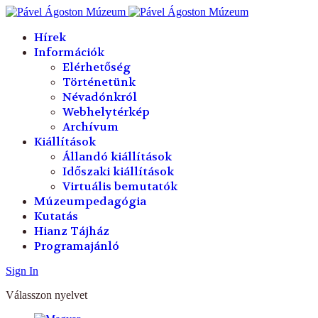
év
hónap
év
hónap
Hírek
Információk
Elérhetőség
Történetünk
Névadónkról
Webhelytérkép
Archívum
Kiállítások
Állandó kiállítások
Időszaki kiállítások
Virtuális bemutatók
Múzeumpedagógia
Kutatás
Hianz Tájház
Programajánló
Sign In
Válasszon nyelvet