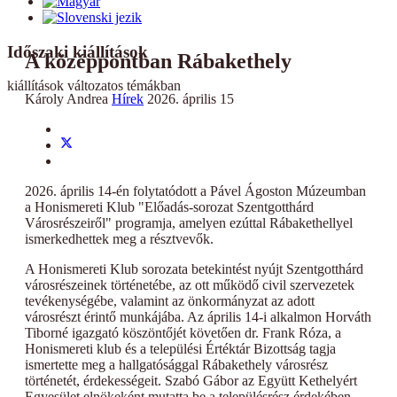
Időszaki kiállítások
A középpontban Rábakethely
kiállítások változatos témákban
Károly Andrea
Hírek
2026. április 15
2026. április 14-én folytatódott a Pável Ágoston Múzeumban
a Honismereti Klub "Előadás-sorozat Szentgotthárd
Városrészeiről" programja, amelyen ezúttal Rábakethellyel
ismerkedhettek meg a résztvevők.
A Honismereti Klub sorozata betekintést nyújt Szentgotthárd
városrészeinek történetébe, az ott működő civil szervezetek
tevékenységébe, valamint az önkormányzat az adott
városrészt érintő munkájába. Az április 14-i alkalmon Horváth
Tiborné igazgató köszöntőjét követően dr. Frank Róza, a
Honismereti klub és a települési Értéktár Bizottság tagja
ismertette meg a hallgatósággal Rábakethely városrész
történetét, érdekességeit. Szabó Gábor az Együtt Kethelyért
Egyesület elnökeként mutatta be a településrész érdekében