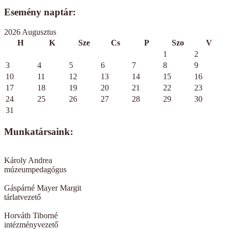
Esemény naptár:
2026 Augusztus
H
K
Sze
Cs
P
Szo
V
1
2
3
4
5
6
7
8
9
10
11
12
13
14
15
16
17
18
19
20
21
22
23
24
25
26
27
28
29
30
31
Munkatársaink:
Károly Andrea
múzeumpedagógus
Gáspárné Mayer Margit
tárlatvezető
Horváth Tiborné
intézményvezető