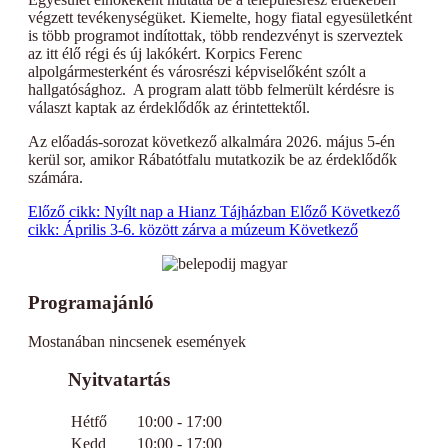
végzett tevékenységüket. Kiemelte, hogy fiatal egyesületként
is több programot indítottak, több rendezvényt is szerveztek
az itt élő régi és új lakókért. Korpics Ferenc
alpolgármesterként és városrészi képviselőként szólt a
hallgatósághoz. A program alatt több felmerült kérdésre is
választ kaptak az érdeklődők az érintettektől.
Az előadás-sorozat következő alkalmára 2026. május 5-én
kerül sor, amikor Rábatótfalu mutatkozik be az érdeklődők
számára.
Előző cikk: Nyílt nap a Hianz Tájházban
Előző
Következő
cikk: Április 3-6. között zárva a múzeum
Következő
Programajánló
Mostanában nincsenek események
Nyitvatartás
Hétfő
10:00 - 17:00
Kedd
10:00 - 17:00