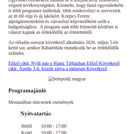
végzett tevékenységüket. Kiemelte, hogy fiatal egyesületként
is több programot indítottak, több rendezvényt is szerveztek
az itt élő régi és új lakókért. Korpics Ferenc
alpolgármesterként és városrészi képviselőként szólt a
hallgatósághoz. A program alatt több felmerült kérdésre is
választ kaptak az érdeklődők az érintettektől.
Az előadás-sorozat következő alkalmára 2026. május 5-én
kerül sor, amikor Rábatótfalu mutatkozik be az érdeklődők
számára.
Előző cikk: Nyílt nap a Hianz Tájházban
Előző
Következő
cikk: Április 3-6. között zárva a múzeum
Következő
Programajánló
Mostanában nincsenek események
Nyitvatartás
Hétfő
10:00 - 17:00
Kedd
10:00 - 17:00