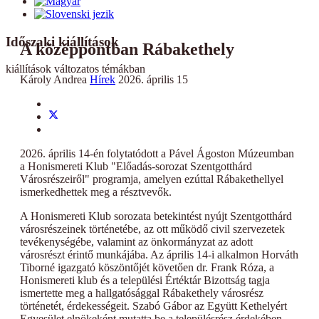
Időszaki kiállítások
A középpontban Rábakethely
kiállítások változatos témákban
Károly Andrea
Hírek
2026. április 15
2026. április 14-én folytatódott a Pável Ágoston Múzeumban
a Honismereti Klub "Előadás-sorozat Szentgotthárd
Városrészeiről" programja, amelyen ezúttal Rábakethellyel
ismerkedhettek meg a résztvevők.
A Honismereti Klub sorozata betekintést nyújt Szentgotthárd
városrészeinek történetébe, az ott működő civil szervezetek
tevékenységébe, valamint az önkormányzat az adott
városrészt érintő munkájába. Az április 14-i alkalmon Horváth
Tiborné igazgató köszöntőjét követően dr. Frank Róza, a
Honismereti klub és a települési Értéktár Bizottság tagja
ismertette meg a hallgatósággal Rábakethely városrész
történetét, érdekességeit. Szabó Gábor az Együtt Kethelyért
Egyesület elnökeként mutatta be a településrész érdekében