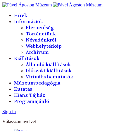
év
hónap
év
hónap
Hírek
Információk
Elérhetőség
Történetünk
Névadónkról
Webhelytérkép
Archívum
Kiállítások
Állandó kiállítások
Időszaki kiállítások
Virtuális bemutatók
Múzeumpedagógia
Kutatás
Hianz Tájház
Programajánló
Sign In
Válasszon nyelvet