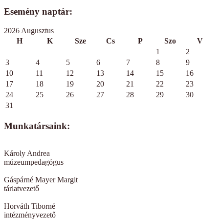
Esemény naptár:
2026 Augusztus
H
K
Sze
Cs
P
Szo
V
1
2
3
4
5
6
7
8
9
10
11
12
13
14
15
16
17
18
19
20
21
22
23
24
25
26
27
28
29
30
31
Munkatársaink:
Károly Andrea
múzeumpedagógus
Gáspárné Mayer Margit
tárlatvezető
Horváth Tiborné
intézményvezető