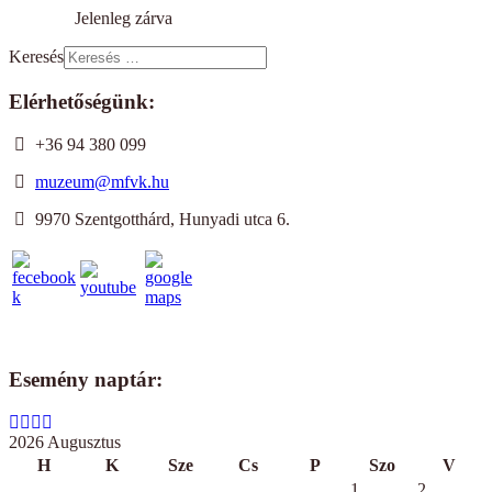
Jelenleg zárva
Keresés
Elérhetőségünk:
+36 94 380 099
muzeum@mfvk.hu
9970 Szentgotthárd, Hunyadi utca 6.
Esemény naptár:
2026 Augusztus
H
K
Sze
Cs
P
Szo
V
1
2