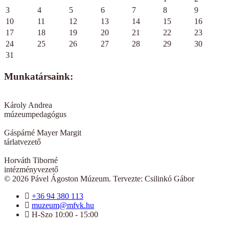
3
4
5
6
7
8
9
10
11
12
13
14
15
16
17
18
19
20
21
22
23
24
25
26
27
28
29
30
31
Munkatársaink:
Károly Andrea
múzeumpedagógus
Gáspárné Mayer Margit
tárlatvezető
Horváth Tiborné
intézményvezető
© 2026 Pável Ágoston Múzeum. Tervezte: Csilinkó Gábor
+36 94 380 113
muzeum@mfvk.hu
H-Szo 10:00 - 15:00