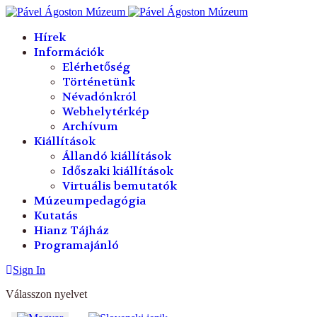
év
hónap
év
hónap
Hírek
Információk
Elérhetőség
Történetünk
Névadónkról
Webhelytérkép
Archívum
Kiállítások
Állandó kiállítások
Időszaki kiállítások
Virtuális bemutatók
Múzeumpedagógia
Kutatás
Hianz Tájház
Programajánló
Sign In
Válasszon nyelvet