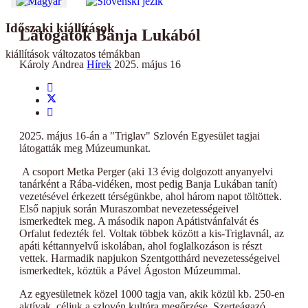
Időszaki kiállítások
Látogatók Banja Lukából
kiállítások változatos témákban
Károly Andrea
Hírek
2025. május 16
2025. május 16-án a "Triglav" Szlovén Egyesület tagjai
látogatták meg Múzeumunkat.
A csoport Metka Perger (aki 13 évig dolgozott anyanyelvi
tanárként a Rába-vidéken, most pedig Banja Lukában tanít)
vezetésével érkezett térségünkbe, ahol három napot töltöttek.
Első napjuk során Muraszombat nevezetességeivel
ismerkedtek meg. A második napon Apátistvánfalvát és
Orfalut fedezték fel. Voltak többek között a kis-Triglavnál, az
apáti kéttannyelvű iskolában, ahol foglalkozáson is részt
vettek. Harmadik napjukon Szentgotthárd nevezetességeivel
ismerkedtek, köztük a Pável Ágoston Múzeummal.
Az egyesületnek közel 1000 tagja van, akik közül kb. 250-en
aktívak, céljuk a szlovén kultúra megőrzése. Szerteágazó