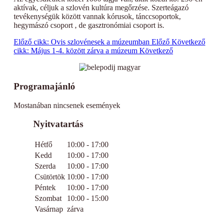
aktívak, céljuk a szlovén kultúra megőrzése. Szerteágazó
tevékenységük között vannak kórusok, tánccsoportok,
hegymászó csoport , de gasztronómiai csoport is.
Előző cikk: Ovis szlovénesek a múzeumban
Előző
Következő
cikk: Május 1-4. között zárva a múzeum
Következő
Programajánló
Mostanában nincsenek események
Nyitvatartás
Hétfő
10:00 - 17:00
Kedd
10:00 - 17:00
Szerda
10:00 - 17:00
Csütörtök
10:00 - 17:00
Péntek
10:00 - 17:00
Szombat
10:00 - 15:00
Vasárnap
zárva