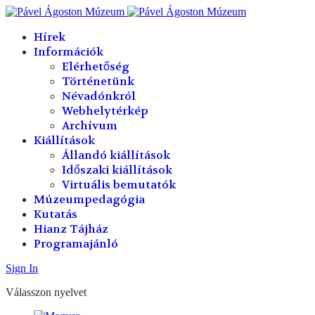
év
hónap
év
hónap
Hírek
Információk
Elérhetőség
Történetünk
Névadónkról
Webhelytérkép
Archívum
Kiállítások
Állandó kiállítások
Időszaki kiállítások
Virtuális bemutatók
Múzeumpedagógia
Kutatás
Hianz Tájház
Programajánló
Sign In
Válasszon nyelvet