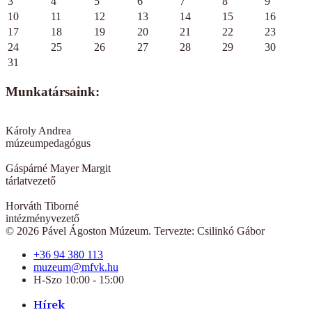
3
4
5
6
7
8
9
10
11
12
13
14
15
16
17
18
19
20
21
22
23
24
25
26
27
28
29
30
31
Munkatársaink:
Károly Andrea
múzeumpedagógus
Gáspárné Mayer Margit
tárlatvezető
Horváth Tiborné
intézményvezető
© 2026 Pável Ágoston Múzeum. Tervezte: Csilinkó Gábor
+36 94 380 113
muzeum@mfvk.hu
H-Szo 10:00 - 15:00
Hírek