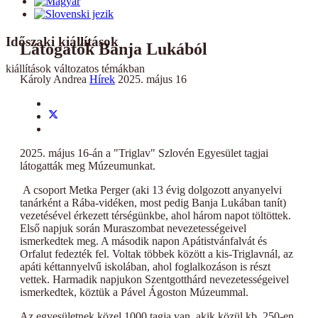
Időszaki kiállítások
Látogatók Banja Lukából
kiállítások változatos témákban
Károly Andrea
Hírek
2025. május 16
2025. május 16-án a "Triglav" Szlovén Egyesület tagjai
látogatták meg Múzeumunkat.
A csoport Metka Perger (aki 13 évig dolgozott anyanyelvi
tanárként a Rába-vidéken, most pedig Banja Lukában tanít)
vezetésével érkezett térségünkbe, ahol három napot töltöttek.
Első napjuk során Muraszombat nevezetességeivel
ismerkedtek meg. A második napon Apátistvánfalvát és
Orfalut fedezték fel. Voltak többek között a kis-Triglavnál, az
apáti kéttannyelvű iskolában, ahol foglalkozáson is részt
vettek. Harmadik napjukon Szentgotthárd nevezetességeivel
ismerkedtek, köztük a Pável Ágoston Múzeummal.
Az egyesületnek közel 1000 tagja van, akik közül kb. 250-en