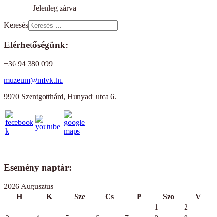
Jelenleg zárva
Keresés
Elérhetőségünk:
+36 94 380 099
muzeum@mfvk.hu
9970 Szentgotthárd, Hunyadi utca 6.
Esemény naptár:
2026 Augusztus
H
K
Sze
Cs
P
Szo
V
1
2