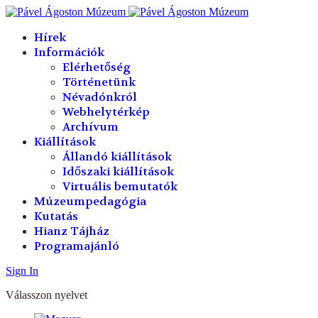
év
hónap
év
hónap
Hírek
Információk
Elérhetőség
Történetünk
Névadónkról
Webhelytérkép
Archívum
Kiállítások
Állandó kiállítások
Időszaki kiállítások
Virtuális bemutatók
Múzeumpedagógia
Kutatás
Hianz Tájház
Programajánló
Sign In
Válasszon nyelvet