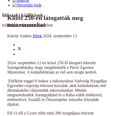
Időszaki kiállítások
Közel 250-en látogatták meg
múzeumunkat
kiállítások változatos témákban
Károly Andrea
Hírek
2024. szeptember 13
2024. szeptember 12-én közel 250 fő látogató érkezett
Szentgotthárdra, hogy megtekintsék a Pável Ágoston
Múzeumot. A kirándulóknak az eső sem szegte kedvét.
Elsőként reggel 9 órakor a bakonynánai Vadvirág Nyugdíjas
Egyesület csoportja érkezett hozzánk, akik kirándulásuk első
állomásaként választották múzeumunkat. Miután
megismerkedtek Szentgotthárd és a Rába-vidék értékeivel,
történetével, Szalafő és Őriszentpéter irányába folytatták
útjukat.
Fél 11-től a Gysev több mint 200 nyugdíjasa érkezett