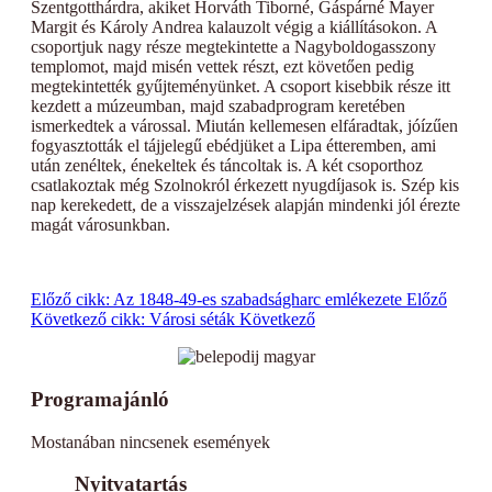
Szentgotthárdra, akiket Horváth Tiborné, Gáspárné Mayer
Margit és Károly Andrea kalauzolt végig a kiállításokon. A
csoportjuk nagy része megtekintette a Nagyboldogasszony
templomot, majd misén vettek részt, ezt követően pedig
megtekintették gyűjteményünket. A csoport kisebbik része itt
kezdett a múzeumban, majd szabadprogram keretében
ismerkedtek a várossal. Miután kellemesen elfáradtak, jóízűen
fogyasztották el tájjelegű ebédjüket a Lipa étteremben, ami
után zenéltek, énekeltek és táncoltak is. A két csoporthoz
csatlakoztak még Szolnokról érkezett nyugdíjasok is. Szép kis
nap kerekedett, de a visszajelzések alapján mindenki jól érezte
magát városunkban.
Előző cikk: Az 1848-49-es szabadságharc emlékezete
Előző
Következő cikk: Városi séták
Következő
Programajánló
Mostanában nincsenek események
Nyitvatartás