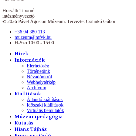
Horváth Tiborné
intézményvezető
© 2026 Pável Ágoston Múzeum. Tervezte: Csilinkó Gábor
+36 94 380 113
muzeum@mfvk.hu
H-Szo 10:00 - 15:00
Hírek
Információk
Elérhetőség
Történetünk
Névadónkról
Webhelytérkép
Archívum
Kiállítások
Állandó kiállítások
Időszaki kiállítások
Virtuális bemutatók
Múzeumpedagógia
Kutatás
Hianz Tájház
Programajánló