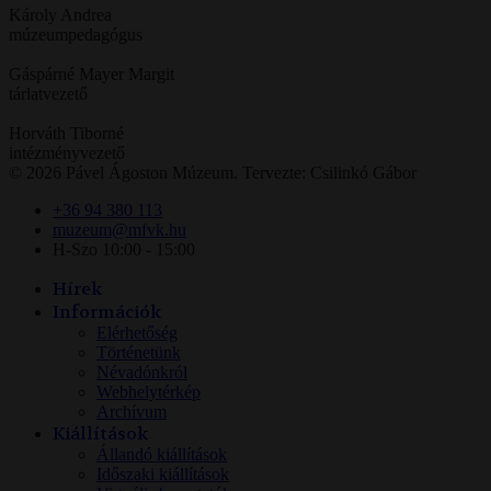
Károly Andrea
múzeumpedagógus
Gáspárné Mayer Margit
tárlatvezető
Horváth Tiborné
intézményvezető
© 2026 Pável Ágoston Múzeum. Tervezte: Csilinkó Gábor
+36 94 380 113
muzeum@mfvk.hu
H-Szo 10:00 - 15:00
Hírek
Információk
Elérhetőség
Történetünk
Névadónkról
Webhelytérkép
Archívum
Kiállítások
Állandó kiállítások
Időszaki kiállítások