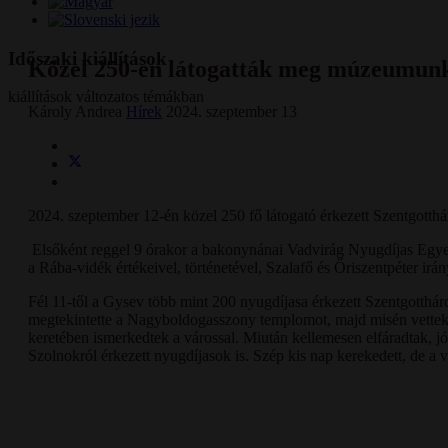
Időszaki kiállítások
Közel 250-en látogatták meg múzeumun
kiállítások változatos témákban
Károly Andrea
Hírek
2024. szeptember 13
2024. szeptember 12-én közel 250 fő látogató érkezett Szentgott
Elsőként reggel 9 órakor a bakonynánai Vadvirág Nyugdíjas Egyes
a Rába-vidék értékeivel, történetével, Szalafő és Őriszentpéter irán
Fél 11-től a Gysev több mint 200 nyugdíjasa érkezett Szentgotthár
megtekintette a Nagyboldogasszony templomot, majd misén vettek 
keretében ismerkedtek a várossal. Miután kellemesen elfáradtak, jó
Szolnokról érkezett nyugdíjasok is. Szép kis nap kerekedett, de a 