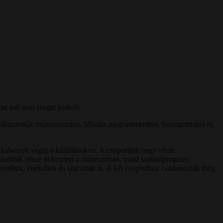
az eső sem szegte kedvét.
 választották múzeumunkat. Miután megismerkedtek Szentgotthárd és
alauzolt végig a kiállításokon. A csoportjuk nagy része
kisebbik része itt kezdett a múzeumban, majd szabadprogram
enéltek, énekeltek és táncoltak is. A két csoporthoz csatlakoztak még