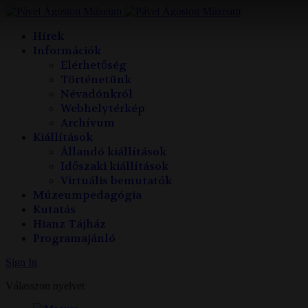
év
hónap
év
hónap
Hírek
Információk
Elérhetőség
Történetünk
Névadónkról
Webhelytérkép
Archívum
Kiállítások
Állandó kiállítások
Időszaki kiállítások
Virtuális bemutatók
Múzeumpedagógia
Kutatás
Hianz Tájház
Programajánló
Sign In
Válasszon nyelvet