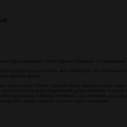
kat
hárdra, hogy megtekintsék a Pável Ágoston Múzeumot. A kirándulóknak 
ület csoportja érkezett hozzánk, akik kirándulásuk első állomásaként
yába folytatták útjukat.
dra, akiket Horváth Tiborné, Gáspárné Mayer Margit és Károly Andrea k
részt, ezt követően pedig megtekintették gyűjteményünket. A csoport 
ízűen fogyasztották el tájjelegű ebédjüket a Lipa étteremben, ami után z
visszajelzések alapján mindenki jól érezte magát városunkban.