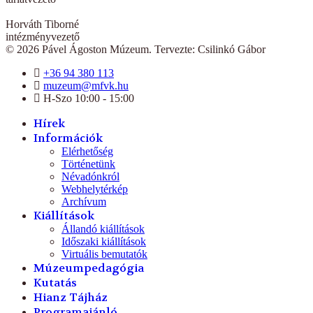
Horváth Tiborné
intézményvezető
© 2026 Pável Ágoston Múzeum. Tervezte: Csilinkó Gábor
+36 94 380 113
muzeum@mfvk.hu
H-Szo 10:00 - 15:00
Hírek
Információk
Elérhetőség
Történetünk
Névadónkról
Webhelytérkép
Archívum
Kiállítások
Állandó kiállítások
Időszaki kiállítások
Virtuális bemutatók
Múzeumpedagógia
Kutatás
Hianz Tájház
Programajánló