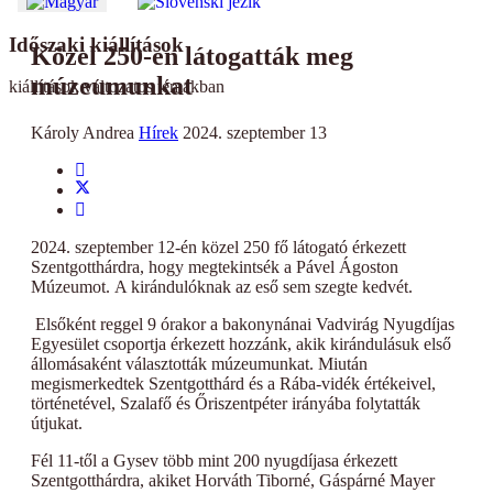
Időszaki kiállítások
Közel 250-en látogatták meg
múzeumunkat
kiállítások változatos témákban
Károly Andrea
Hírek
2024. szeptember 13
2024. szeptember 12-én közel 250 fő látogató érkezett
Szentgotthárdra, hogy megtekintsék a Pável Ágoston
Múzeumot. A kirándulóknak az eső sem szegte kedvét.
Elsőként reggel 9 órakor a bakonynánai Vadvirág Nyugdíjas
Egyesület csoportja érkezett hozzánk, akik kirándulásuk első
állomásaként választották múzeumunkat. Miután
megismerkedtek Szentgotthárd és a Rába-vidék értékeivel,
történetével, Szalafő és Őriszentpéter irányába folytatták
útjukat.
Fél 11-től a Gysev több mint 200 nyugdíjasa érkezett
Szentgotthárdra, akiket Horváth Tiborné, Gáspárné Mayer