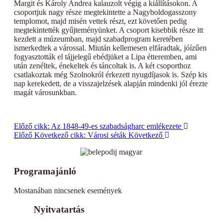
Margit és Károly Andrea kalauzolt végig a kiállításokon. A
csoportjuk nagy része megtekintette a Nagyboldogasszony
templomot, majd misén vettek részt, ezt követően pedig
megtekintették gyűjteményünket. A csoport kisebbik része itt
kezdett a múzeumban, majd szabadprogram keretében
ismerkedtek a várossal. Miután kellemesen elfáradtak, jóízűen
fogyasztották el tájjelegű ebédjüket a Lipa étteremben, ami
után zenéltek, énekeltek és táncoltak is. A két csoporthoz
csatlakoztak még Szolnokról érkezett nyugdíjasok is. Szép kis
nap kerekedett, de a visszajelzések alapján mindenki jól érezte
magát városunkban.
Előző cikk: Az 1848-49-es szabadságharc emlékezete
Előző
Következő cikk: Városi séták
Következő
Programajánló
Mostanában nincsenek események
Nyitvatartás