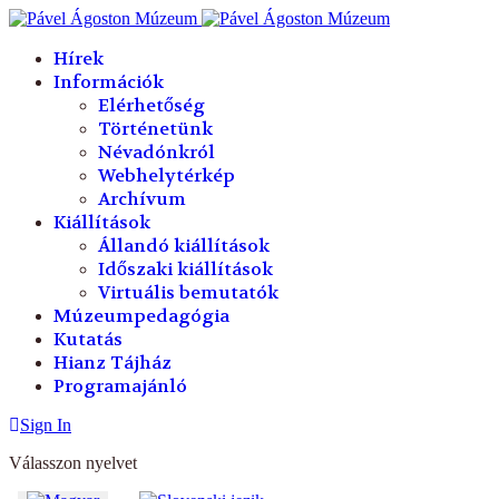
év
hónap
év
hónap
Hírek
Információk
Elérhetőség
Történetünk
Névadónkról
Webhelytérkép
Archívum
Kiállítások
Állandó kiállítások
Időszaki kiállítások
Virtuális bemutatók
Múzeumpedagógia
Kutatás
Hianz Tájház
Programajánló
Sign In
Válasszon nyelvet