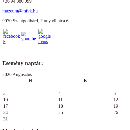
+36 94 380 099
muzeum@mfvk.hu
9970 Szentgotthárd, Hunyadi utca 6.
Esemény naptár:
2026 Augusztus
H
K
3
4
5
10
11
12
17
18
19
24
25
26
31