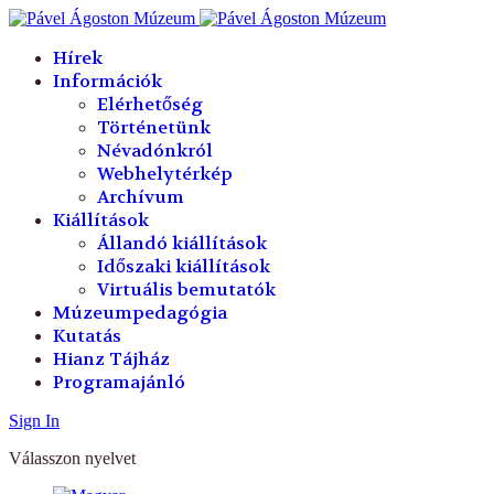
év
hónap
év
hónap
Hírek
Információk
Elérhetőség
Történetünk
Névadónkról
Webhelytérkép
Archívum
Kiállítások
Állandó kiállítások
Időszaki kiállítások
Virtuális bemutatók
Múzeumpedagógia
Kutatás
Hianz Tájház
Programajánló
Sign In
Válasszon nyelvet