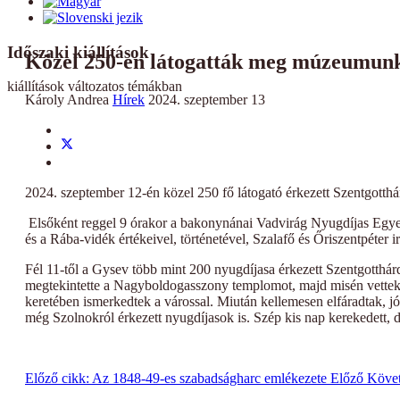
Időszaki kiállítások
Közel 250-en látogatták meg múzeumun
kiállítások változatos témákban
Károly Andrea
Hírek
2024. szeptember 13
2024. szeptember 12-én közel 250 fő látogató érkezett Szentgott
Elsőként reggel 9 órakor a bakonynánai Vadvirág Nyugdíjas Egyes
és a Rába-vidék értékeivel, történetével, Szalafő és Őriszentpéter i
Fél 11-től a Gysev több mint 200 nyugdíjasa érkezett Szentgotthár
megtekintette a Nagyboldogasszony templomot, majd misén vettek 
keretében ismerkedtek a várossal. Miután kellemesen elfáradtak, jóí
még Szolnokról érkezett nyugdíjasok is. Szép kis nap kerekedett, 
Előző cikk: Az 1848-49-es szabadságharc emlékezete
Előző
Követ