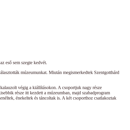
az eső sem szegte kedvét.
t választották múzeumunkat. Miután megismerkedtek Szentgotthárd
alauzolt végig a kiállításokon. A csoportjuk nagy része
kisebbik része itt kezdett a múzeumban, majd szabadprogram
enéltek, énekeltek és táncoltak is. A két csoporthoz csatlakoztak