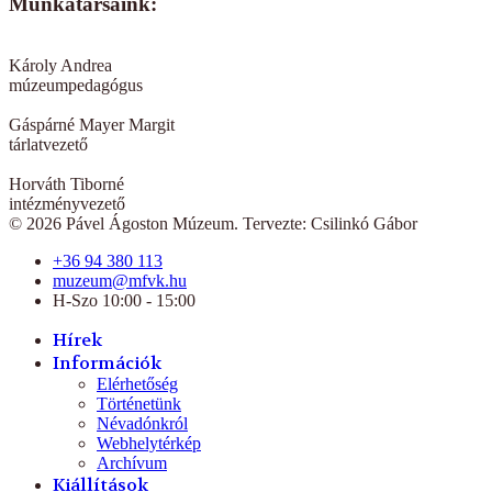
Munkatársaink:
Károly Andrea
múzeumpedagógus
Gáspárné Mayer Margit
tárlatvezető
Horváth Tiborné
intézményvezető
© 2026 Pável Ágoston Múzeum. Tervezte: Csilinkó Gábor
+36 94 380 113
muzeum@mfvk.hu
H-Szo 10:00 - 15:00
Hírek
Információk
Elérhetőség
Történetünk
Névadónkról
Webhelytérkép
Archívum
Kiállítások