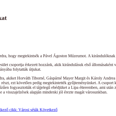
kat
hárdra, hogy megtekintsék a Pável Ágoston Múzeumot. A kirándulóknak 
ület csoportja érkezett hozzánk, akik kirándulásuk első állomásakén
rányába folytatták útjukat.
dra, akiket Horváth Tiborné, Gáspárné Mayer Margit és Károly Andrea k
részt, ezt követően pedig megtekintették gyűjteményünket. A csoport 
zűen fogyasztották el tájjelegű ebédjüket a Lipa étteremben, ami után z
de a visszajelzések alapján mindenki jól érezte magát városunkban.
kező cikk: Városi séták
Következő