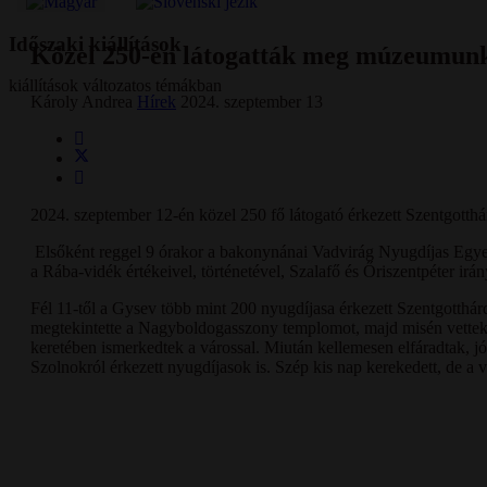
Időszaki kiállítások
Közel 250-en látogatták meg múzeumun
kiállítások változatos témákban
Károly Andrea
Hírek
2024. szeptember 13
2024. szeptember 12-én közel 250 fő látogató érkezett Szentgott
Elsőként reggel 9 órakor a bakonynánai Vadvirág Nyugdíjas Egyes
a Rába-vidék értékeivel, történetével, Szalafő és Őriszentpéter irán
Fél 11-től a Gysev több mint 200 nyugdíjasa érkezett Szentgotthár
megtekintette a Nagyboldogasszony templomot, majd misén vettek 
keretében ismerkedtek a várossal. Miután kellemesen elfáradtak, jó
Szolnokról érkezett nyugdíjasok is. Szép kis nap kerekedett, de a 