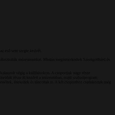
az eső sem szegte kedvét.
 választották múzeumunkat. Miután megismerkedtek Szentgotthárd és
alauzolt végig a kiállításokon. A csoportjuk nagy része
kisebbik része itt kezdett a múzeumban, majd szabadprogram
enéltek, énekeltek és táncoltak is. A két csoporthoz csatlakoztak még