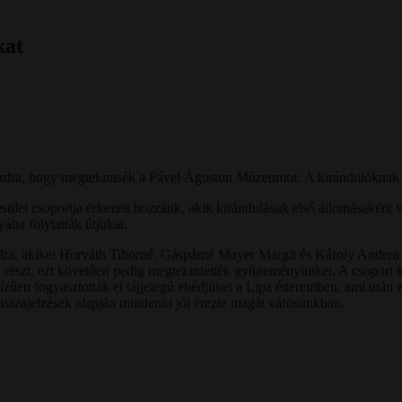
kat
hárdra, hogy megtekintsék a Pável Ágoston Múzeumot. A kirándulóknak 
ület csoportja érkezett hozzánk, akik kirándulásuk első állomásaként
yába folytatták útjukat.
dra, akiket Horváth Tiborné, Gáspárné Mayer Margit és Károly Andrea k
részt, ezt követően pedig megtekintették gyűjteményünket. A csoport 
ízűen fogyasztották el tájjelegű ebédjüket a Lipa étteremben, ami után z
visszajelzések alapján mindenki jól érezte magát városunkban.