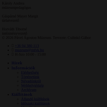
Károly Andrea
múzeumpedagógus
Gáspárné Mayer Margit
tárlatvezető
Horváth Tiborné
intézményvezető
© 2026 Pável Ágoston Múzeum. Tervezte: Csilinkó Gábor
+36 94 380 113
muzeum@mfvk.hu
H-Szo 10:00 - 15:00
Hírek
Információk
Elérhetőség
Történetünk
Névadónkról
Webhelytérkép
Archívum
Kiállítások
Állandó kiállítások
Időszaki kiállítások