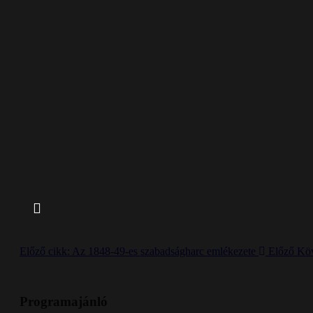
Előző cikk: Az 1848-49-es szabadságharc emlékezete
Előző
Köv
Programajánló