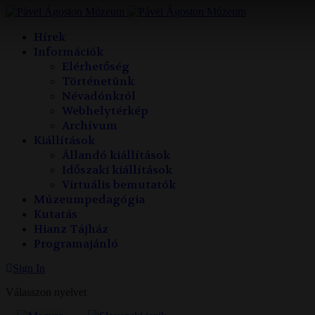
év
hónap
év
hónap
Hírek
Információk
Elérhetőség
Történetünk
Névadónkról
Webhelytérkép
Archívum
Kiállítások
Állandó kiállítások
Időszaki kiállítások
Virtuális bemutatók
Múzeumpedagógia
Kutatás
Hianz Tájház
Programajánló
Sign In
Válasszon nyelvet