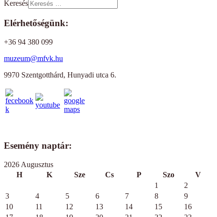
Keresés
Elérhetőségünk:
+36 94 380 099
muzeum@mfvk.hu
9970 Szentgotthárd, Hunyadi utca 6.
Esemény naptár:
2026 Augusztus
H
K
Sze
Cs
P
Szo
V
1
2
3
4
5
6
7
8
9
10
11
12
13
14
15
16