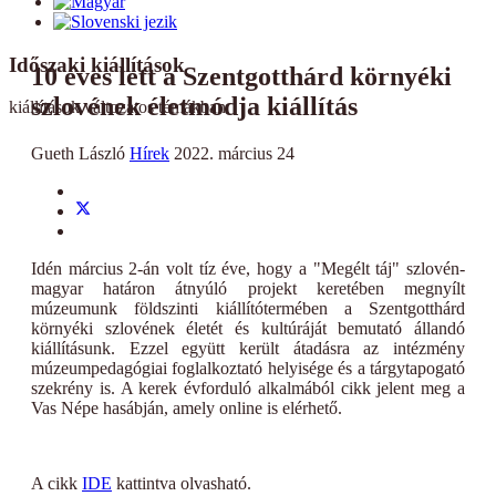
Időszaki kiállítások
10 éves lett a Szentgotthárd környéki
szlovének életmódja kiállítás
kiállítások változatos témákban
Gueth László
Hírek
2022. március 24
Idén március 2-án volt tíz éve, hogy a "Megélt táj" szlovén-
magyar határon átnyúló projekt keretében megnyílt
múzeumunk földszinti kiállítótermében a Szentgotthárd
környéki szlovének életét és kultúráját bemutató állandó
kiállításunk. Ezzel együtt került átadásra az intézmény
múzeumpedagógiai foglalkoztató helyisége és a tárgytapogató
szekrény is. A kerek évforduló alkalmából cikk jelent meg a
Vas Népe hasábján, amely online is elérhető.
A cikk
IDE
kattintva olvasható.