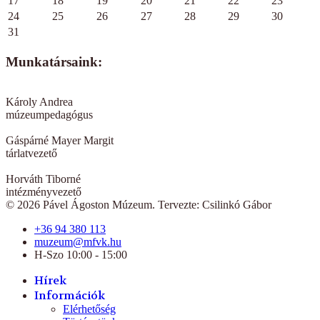
17
18
19
20
21
22
23
24
25
26
27
28
29
30
31
Munkatársaink:
Károly Andrea
múzeumpedagógus
Gáspárné Mayer Margit
tárlatvezető
Horváth Tiborné
intézményvezető
© 2026 Pável Ágoston Múzeum. Tervezte: Csilinkó Gábor
+36 94 380 113
muzeum@mfvk.hu
H-Szo 10:00 - 15:00
Hírek
Információk
Elérhetőség