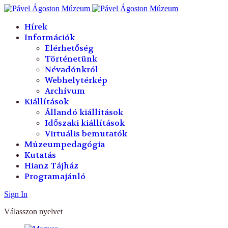
év
hónap
év
hónap
Hírek
Információk
Elérhetőség
Történetünk
Névadónkról
Webhelytérkép
Archívum
Kiállítások
Állandó kiállítások
Időszaki kiállítások
Virtuális bemutatók
Múzeumpedagógia
Kutatás
Hianz Tájház
Programajánló
Sign In
Válasszon nyelvet